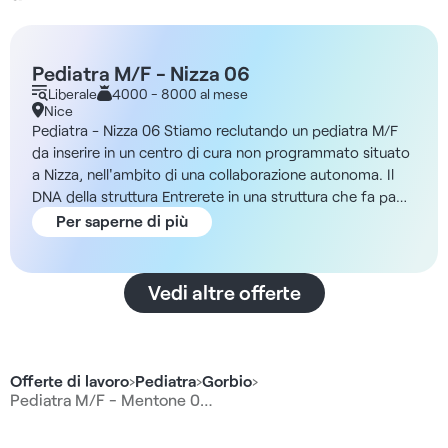
Pediatra M/F - Nizza 06
Liberale
4000 - 8000 al mese
Nice
Pediatra - Nizza 06 Stiamo reclutando un pediatra M/F
da inserire in un centro di cura non programmato situato
a Nizza, nell'ambito di una collaborazione autonoma. Il
DNA della struttura Entrerete in una struttura che fa parte
di una rete ben consolidata nella regione, con diverse
Per saperne di più
sedi a Nizza, Mentone e Marsiglia. Entrerete a far parte di
un team di 16 medici fissi che lavorano in un percorso
ottimizzato per i pazienti, con banchi di accoglienza per
Vedi altre offerte
la registrazione e lo screening iniziale da parte di
un'infermiera prima del trattamento. La clinica opera in
modo da privilegiare una diagnosi rapida ed efficiente,
con partnership per la diagnostica per immagini e le
Offerte di lavoro
›
Pediatra
›
Gorbio
›
analisi biologiche per facilitare il follow-up. Infine, avrete
Pediatra M/F - Mentone 0…
accesso a una piattaforma tecnica completa e a una
segreteria a carico della struttura. Descrizione e compiti I