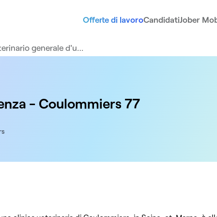
Offerte di lavoro
Candidati
Jober Mob
terinario generale d'u…
genza - Coulommiers 77
rs