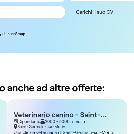
Carichi il suo CV
cy di JoberGroup
o anche ad altre offerte:
Veterinario canino - Saint-
Germain-sur-Morin 77
Dipendente
2000 - 5000 al mese
Saint-Germain-sur-Morin
Una clinica veterinaria di Saint-Germain-sur-Morin,