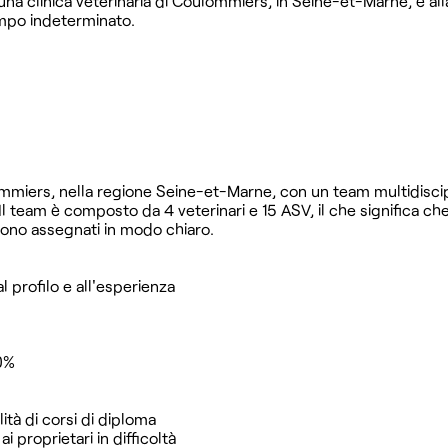
 una clinica veterinaria di Coulommiers, in Seine-et-Marne, è all
empo indeterminato.
oulommiers, nella regione Seine-et-Marne, con un team multidisci
l team è composto da 4 veterinari e 15 ASV, il che significa che 
sono assegnati in modo chiaro.
l profilo e all'esperienza
00%
ità di corsi di diploma
i proprietari in difficoltà