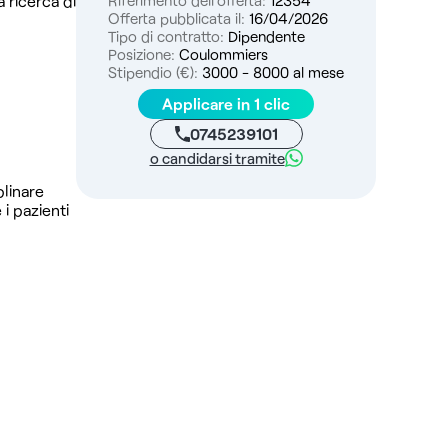
a ricerca di
Riferimento dell'offerta:
12354
Offerta pubblicata il:
16/04/2026
Tipo di contratto:
Dipendente
Posizione:
Coulommiers
Stipendio (€):
3000 - 8000 al mese
Applicare in 1 clic
0745239101
o candidarsi tramite
plinare
i pazienti