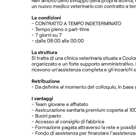
Nell'ambito dello sviluppo della propria attività,
un nuovo medico veterinario con contratto a t
Le condizioni
- CONTRATTO A TEMPO INDETERMINATO
- Tempo pieno o part-time
- 7 giorni su 7
- dalle 08:00 alle 00:00
La struttura
Si tratta di una clinica veterinaria situata a C
organizzato e un forte supporto amministrativo. I
ricevono un'assistenza completa e gli incarichi 
Retribuzione
- Da definire al momento del colloquio, in base a
I vantaggi
- Team giovane e affiatato
- Assicurazione sanitaria premium coperta al 1
- Buoni pasto
- Accesso al consiglio di fabbrica
- Formazione pagata attraverso la rete e possibil
- Fondo di assistenza per finanziare l'assistenza a