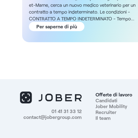
et-Marne, cerca un nuovo medico veterinario per un
contratto a tempo indeterminato. Le condizioni -
CONTRATTO A TEMPO INDETERMINATO - Tempo
pieno - 7j/7 - dalle 08:00 alle 00:00 La struttura Si
Per saperne di più
tratta di una clinica veterinaria generale (100% canina)
situata vicino a una stazione ferroviaria, in un
ambiente piacevole. I veterinari lavorano anche
all'interno di una rete di diverse sedi. L'attuale team è
composto da 2 veterinari e 3 assistenti tecnici per la
cura degli animali, e l'organizzazione si concentra
sulla qualità delle cure e sul lavoro collaborativo.
Retribuzione - Bonus da contratto collettivo - Da
definire al momento del colloquio, in base al profilo e
all'esperienza I vantaggi - Locali di 200 m² -
Offerte di lavoro
Copertura al 100% dell'assicurazione sanitaria
Candidati
Jober Mobility
premium - Buoni pasto - Accesso al consiglio di
01 41 31 33 12
Recruiter
fabbrica - Formazione pagata attraverso la rete e
contact@jobergroup.com
Il team
opportunità di formazione e qualifiche esterne -
Fondo di assistenza per finanziare l'assistenza ai
proprietari in difficoltà - Parcheggio auto