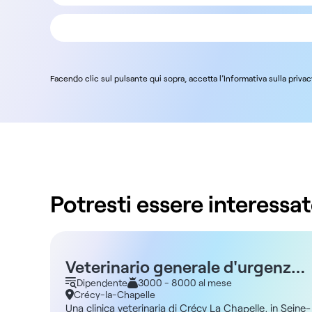
Facendo clic sul pulsante qui sopra, accetta l’Informativa sulla priva
Potresti essere interessat
Veterinario generale d'urgenza -
Crécy La Chapelle 77
Dipendente
3000 - 8000 al mese
Crécy-la-Chapelle
Una clinica veterinaria di Crécy La Chapelle, in Seine-