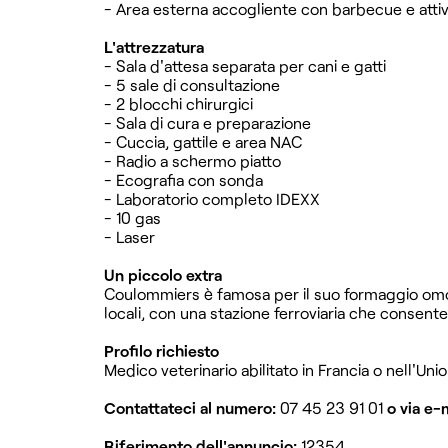
- Area esterna accogliente con barbecue e attiv
L'attrezzatura
- Sala d'attesa separata per cani e gatti
- 5 sale di consultazione
- 2 blocchi chirurgici
- Sala di cura e preparazione
- Cuccia, gattile e area NAC
- Radio a schermo piatto
- Ecografia con sonda
- Laboratorio completo IDEXX
- 10 gas
- Laser
Un piccolo extra
Coulommiers è famosa per il suo formaggio omoni
locali, con una stazione ferroviaria che consente 
Profilo richiesto
Medico veterinario abilitato in Francia o nell'Unio
Contattateci al numero:
07 45 23 91 01
o via e-m
Riferimento dell'annuncio:
12354