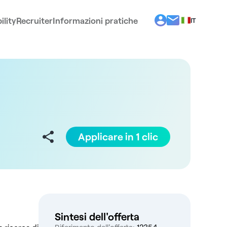
ility
Recruiter
Informazioni pratiche
IT
BG
EL
EN
ES
FR
PT
RO
Applicare in 1 clic
Sintesi dell'offerta