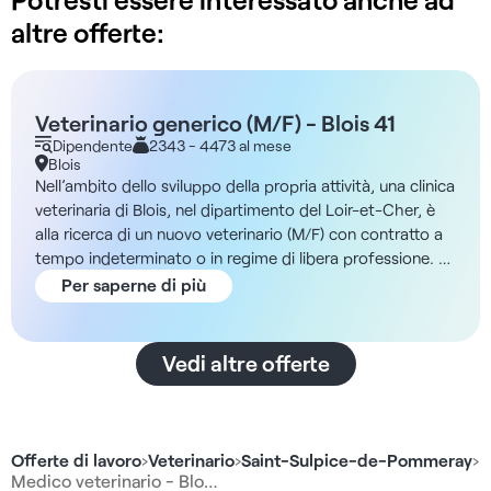
altre offerte:
Veterinario generico (M/F) - Blois 41
Dipendente
2343 - 4473 al mese
Blois
Nell’ambito dello sviluppo della propria attività, una clinica
veterinaria di Blois, nel dipartimento del Loir-et-Cher, è
alla ricerca di un nuovo veterinario (M/F) con contratto a
tempo indeterminato o in regime di libera professione. Le
condizioni - Contratto a tempo indeterminato o
Per saperne di più
collaborazione libera - 190 giorni all’anno La struttura
Entrerete a far parte di una clinica veterinaria presente a
Blois da oltre 20 anni, situata nel cuore della Valle della
Vedi altre offerte
Loira e vicina al percorso ciclabile della Loira. La
posizione offre un ambiente di vita molto apprezzato,
con i castelli della Loira nelle vicinanze, la Sologne a pochi
minuti e collegamenti rapidi verso Tours e Orléans.
Offerte di lavoro
›
Veterinario
›
Saint-Sulpice-de-Pommeray
›
Inoltre, il team è composto da due veterinari e cinque
Medico veterinario - Blo…